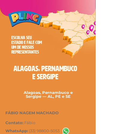
ESCOLHA SEU
ESTADO E FALE COM
UM DE NOSSOS
REPRESENTANTES
Alagoas, Pernambuco
e Sergipe
Alagoas, Pernambuco e
Sergipe — AL, PE e SE
FÁBIO NAGEM MACHADO
Contato:
Fábio
WhatsApp:
(33) 98800-5053