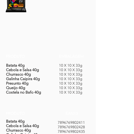
PRODUTO
EMBALAGEM
Batata 40g
10 X 10 X 33g
Cebola e Salsa 40g
10 X 10 X 33g
Churrasco 40g
10 X 10 X 33g
Galinha Caipira 40g
10 X 10 X 33g
Presunto 40g
10 X 10 X 33g
Queijo 40g
10 X 10 X 33g
Costela no Bafo 40g
10 X 10 X 33g
PRODUTO
E
AN13
Batata 40g
7896769802411
Cebola e Salsa 40g
7896769802428
Churrasco 40g
7896769802435