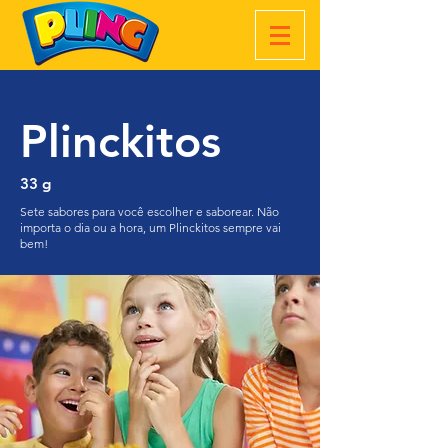
Plinckitos
33 g
Sete sabores para você escolher e saborear. Não
importa o dia ou a hora, um Plinckitos sempre vai
bem!