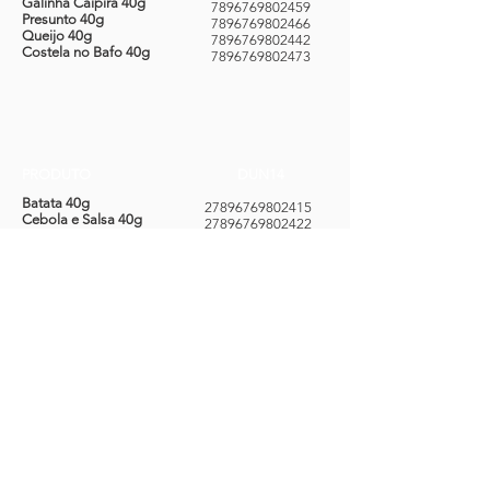
Galinha Caipira 40g
7896769802459
Presunto 40g
7896769802466
Queijo 40g
7896769802442
Costela no Bafo 40g
7896769802473
PRODUTO
DUN14
Batata 40g
27896769802415
Cebola e Salsa 40g
27896769802422
Churrasco 40g
27896769802439
Galinha Caipira 40g
27896769802453
Presunto 40g
27896769802460
Queijo 40g
27896769802446
Costela no Bafo 40g
27896769802477
NCM
PRODUTO
Batata 40g
19041000
Cebola e Salsa 40g
19041000
Churrasco 40g
19041000
Galinha Caipira 40g
19041000
Presunto 40g